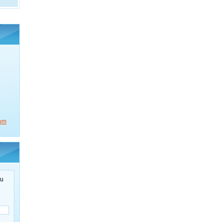
com
ru