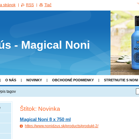
a stránok
RSS
Tlač
ús - Magical Noni
O NÁS
NOVINKY
OBCHODNÉ PODMIENKY
STRETNUTIE S NONI
pis tagov
Štítok: Novinka
e
Magical Noni 8 x 750 ml
https://www.nonidzus.sk/products/produkt-2/