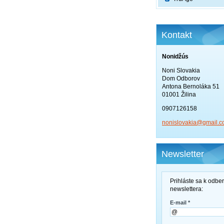
Kontakt
Nonidžús
Noni Slovakia
Dom Odborov
Antona Bernoláka 51
01001 Žilina
0907126158
nonislov
akia@gma
il.
Newsletter
Prihláste sa k odbe
newslettera:
E-mail *