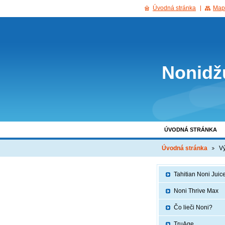
Úvodná stránka
Map
Nonidž
ÚVODNÁ STRÁNKA
KONTAKT
Úvodná stránka
Vý
Tahitian Noni Juic
Noni Thrive Max
Čo lieči Noni?
TruAge