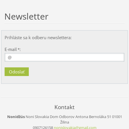
Newsletter
Prihláste sa k odberu newslettera:
E-mail *:
Kontakt
Nonidžús
Noni Slovakia
Dom Odborov
Antona Bernoláka 51
01001
Žilina
0907126158
nonislov
akia@gma
il.com